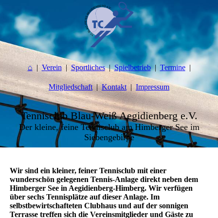
⌂
Verein
Sportliches
Spielbetrieb
Termine
Mitgliedschaft
Kontakt
Impressum
Tennisclub Blau-Weiß Aegidienberg e.V.
Der kleine, feine Tennisclub am Himberger See im
Siebengebirge
Wir sind ein kleiner, feiner Tennisclub mit einer
wunderschön gelegenen Tennis-Anlage direkt neben dem
Himberger See in Aegidienberg-Himberg. Wir verfügen
über sechs Tennisplätze auf dieser Anlage. Im
selbstbewirtschafteten Clubhaus und auf der sonnigen
Terrasse treffen sich die Vereinsmitglieder und Gäste zu