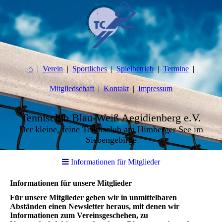
⌂
Verein
Sportliches
Spielbetrieb
Termine
Mitgliedschaft
Kontakt
Impressum
Tennisclub Blau-Weiß Aegidienberg e.V.
Der kleine, feine Tennisclub am Himberger See im
Siebengebirge
Informationen für Mitglieder
Informationen für unsere Mitglieder
Für unsere Mitglieder geben wir in unmittelbaren
Abständen einen Newsletter heraus, mit denen wir
Informationen zum Vereinsgeschehen, zu